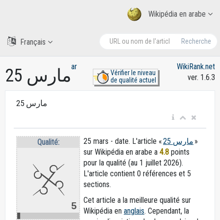
Wikipédia en arabe
Français
Recherche
ar
WikiRank.net
25 مارس
Vérifier le niveau
ver. 1.6.3
de qualité actuel
25 مارس
25 mars - date. L'article «
25 مارس
»
Qualité:
sur Wikipédia en arabe
a
4.8
points
pour la qualité (au 1 juillet 2026).
L'article contient 0 références et 5
sections.
Cet article a la meilleure qualité sur
5
Wikipédia en
anglais
. Cependant, la