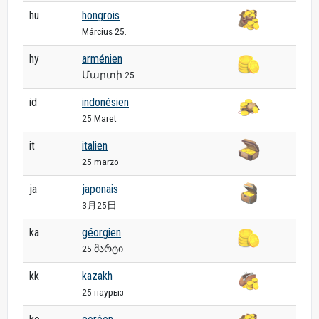
hu
hongrois
Március 25.
hy
arménien
Մարտի 25
id
indonésien
25 Maret
it
italien
25 marzo
ja
japonais
3月25日
ka
géorgien
25 მარტი
kk
kazakh
25 наурыз