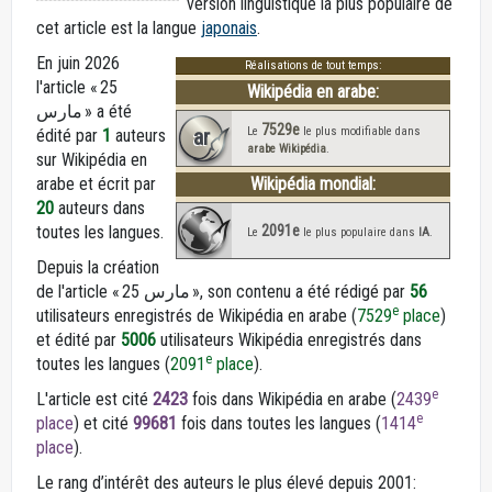
version linguistique la plus populaire de
cet article est la langue
japonais
.
En juin 2026
Réalisations de tout temps:
l'article « 25
Wikipédia en arabe:
مارس » a été
7529e
ar
Le
le plus modifiable dans
édité par
1
auteurs
arabe Wikipédia
.
sur Wikipédia en
arabe et écrit par
Wikipédia mondial:
20
auteurs dans
2091e
toutes les langues.
Le
le plus populaire dans
IA
.
Depuis la création
de l'article « 25 مارس », son contenu a été rédigé par
56
e
utilisateurs enregistrés de Wikipédia en arabe (
7529
place
)
et édité par
5006
utilisateurs Wikipédia enregistrés dans
e
toutes les langues (
2091
place
).
e
L'article est cité
2423
fois dans Wikipédia en arabe (
2439
e
place
) et cité
99681
fois dans toutes les langues (
1414
place
).
Le rang d’intérêt des auteurs le plus élevé depuis 2001: