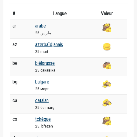
#
Langue
Valeur
ar
arabe
25 مارس
az
azerbaïdjanais
25 mart
be
biélorusse
25 сакавіка
bg
bulgare
25 март
ca
catalan
25 de març
cs
tchèque
25. březen