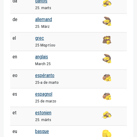
da
danois
25. marts
de
allemand
25. März
el
grec
25 Μαρτίου
en
anglais
March 25
eo
espéranto
25-a de marto
es
espagnol
25 de marzo
et
estonien
25. märts
eu
basque