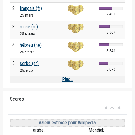
2
français (fr)
7 401
25 mars
3
russe (ru)
5 904
25 марта
4
hébreu (he)
5 541
25 במרץ
5
serbe (sr)
5 076
25. март
Plus...
Scores
Valeur estimée pour Wikipédia:
arabe:
Mondial: