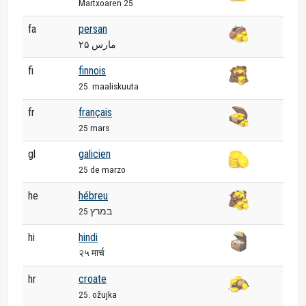
Martxoaren 25
fa
persan
۲۵ مارس
fi
finnois
25. maaliskuuta
fr
français
25 mars
gl
galicien
25 de marzo
he
hébreu
25 במרץ
hi
hindi
२५ मार्च
hr
croate
25. ožujka