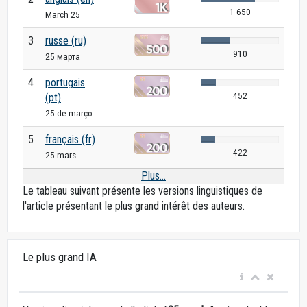
1 650
March 25
3
russe (ru)
910
25 марта
4
portugais
452
(pt)
25 de março
5
français (fr)
422
25 mars
Plus...
Le tableau suivant présente les versions linguistiques de
l'article présentant le plus grand intérêt des auteurs.
Le plus grand IA