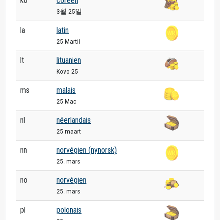
ko
coréen
3월 25일
la
latin
25 Martii
lt
lituanien
Kovo 25
ms
malais
25 Mac
nl
néerlandais
25 maart
nn
norvégien (nynorsk)
25. mars
no
norvégien
25. mars
pl
polonais