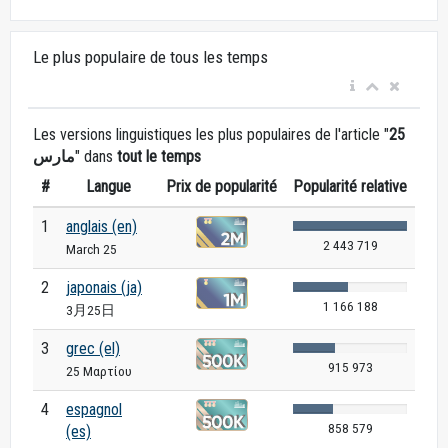
Le plus populaire de tous les temps
Les versions linguistiques les plus populaires de l'article "
25
مارس
" dans
tout le temps
#
Langue
Prix de popularité
Popularité relative
1
anglais (en)
2 443 719
March 25
2
japonais (ja)
1 166 188
3月25日
3
grec (el)
915 973
25 Μαρτίου
4
espagnol
858 579
(es)