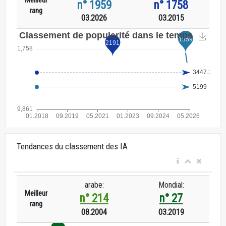
n° 1959
n° 1758
rang
03.2026
03.2015
Tendances du classement des IA
arabe:
Mondial:
Meilleur
n° 214
n° 27
rang
08.2004
03.2019