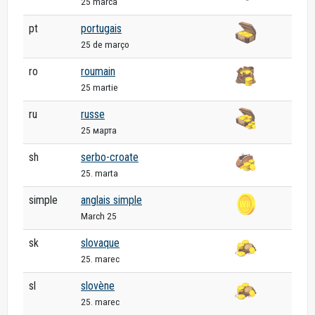
25 marca
pt
portugais
25 de março
ro
roumain
25 martie
ru
russe
25 марта
sh
serbo-croate
25. marta
simple
anglais simple
March 25
sk
slovaque
25. marec
sl
slovène
25. marec