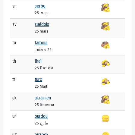
sr
serbe
25. март
sv
suédois
25 mars
ta
tamoul
மார்ச்சு 25
th
thaï
25 มีนาคม
tr
turc
25 Mart
uk
ukrainien
25 березня
ur
ourdou
25 مارچ
uz
ouzbek