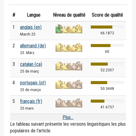
#
Langue
Niveau de qualité
Score de qualité
1
anglais (en)
66.1872
March 25
2
allemand (de)
60
25. März
3
catalan (ca)
52.2357
25 de març
4
portugais (pt)
50.3448
25 de março
5
français (fr)
41.6757
25 mars
Plus...
Le tableau suivant présente les versions linguistiques les plus
populaires de l'article.