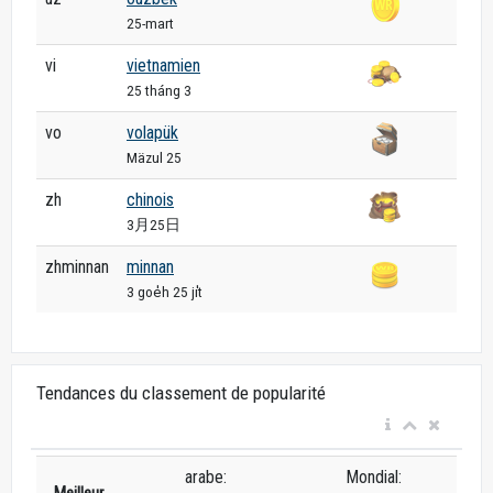
25-mart
vi
vietnamien
25 tháng 3
vo
volapük
Mäzul 25
zh
chinois
3月25日
zhminnan
minnan
3 goe̍h 25 ji̍t
Tendances du classement de popularité
arabe:
Mondial:
Meilleur