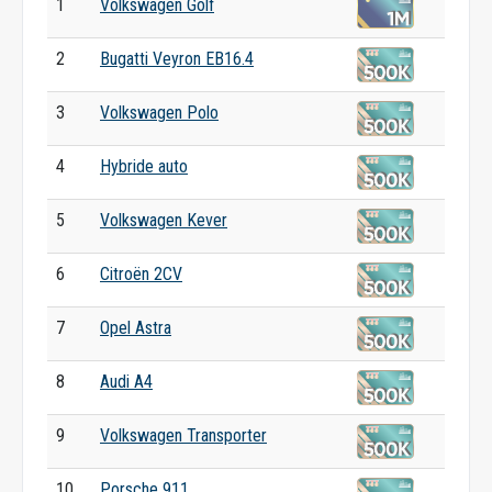
1
Volkswagen Golf
2
Bugatti Veyron EB16.4
3
Volkswagen Polo
4
Hybride auto
5
Volkswagen Kever
6
Citroën 2CV
7
Opel Astra
8
Audi A4
9
Volkswagen Transporter
10
Porsche 911