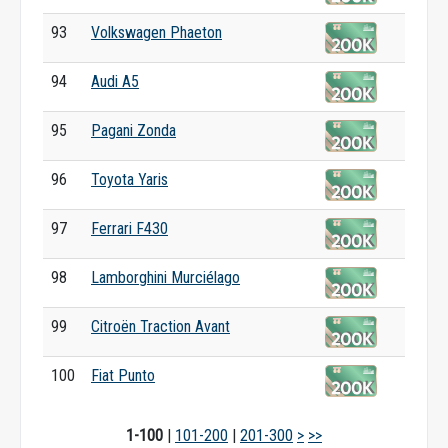
93
Volkswagen Phaeton
94
Audi A5
95
Pagani Zonda
96
Toyota Yaris
97
Ferrari F430
98
Lamborghini Murciélago
99
Citroën Traction Avant
100
Fiat Punto
1-100
|
101-200
|
201-300
>
>>