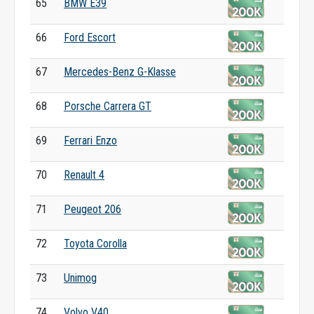
65
BMW E39
66
Ford Escort
67
Mercedes-Benz G-Klasse
68
Porsche Carrera GT
69
Ferrari Enzo
70
Renault 4
71
Peugeot 206
72
Toyota Corolla
73
Unimog
74
Volvo V40