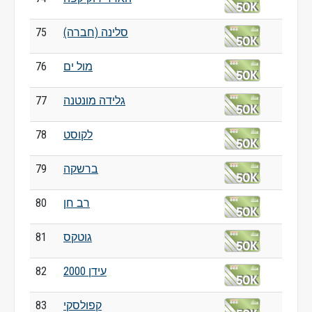
סלינה (חברה)
75
מול ים
76
גלידה מונטנה
77
לקוסט
78
ברשקה
79
רב חן
80
גוטקס
81
עידן 2000
82
קפולסקי
83