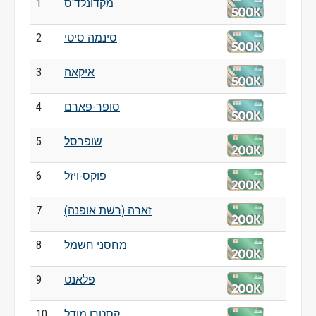
מקדונלד'ס
1
סינמה סיטי
2
איקאה
3
סופר-פארם
4
שופרסל
5
פוקס-ויזל
6
זארה (רשת אופנה)
7
מחסני חשמל
8
פלאנט
9
קסטרו מודל
10