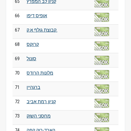
קניון לב המפרץ
65
אופיס דיפו
66
קבוצת גולף א.ק.
67
קרוקס
68
סונול
69
מלונות הרודס
70
ברגהיין
71
קניון רמת אביב
72
מחסני השוק
73
הארד-רוק קפה
74