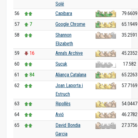
Solé
56
Capibara
79.6609
57
7
Google Chrome
65.1949
58
Shannon
35.2591
Elizabeth
59
16
Anna's Archive
45.2352
60
Sucuk
17.582
61
84
Aliança Catalana
65.2263
62
Joan Laporta i
57.7169
Estruch
63
Ripollès
54.0447
64
Avió
46.2782
65
David Bondia
27.3756
Garcia