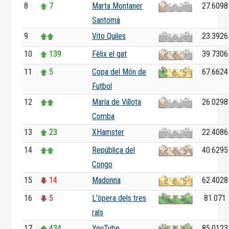
8
7
Marta Montaner
27.6098
Santomà
9
Vito Quiles
23.3926
10
139
Fèlix el gat
39.7306
11
5
Copa del Món de
67.6624
Futbol
12
María de Villota
26.0298
Comba
13
23
XHamster
22.4086
14
República del
40.6295
Congo
15
14
Madonna
62.4028
16
5
L'òpera dels tres
81.071
rals
17
434
YouTube
85.0123