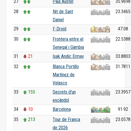
27
Paul Auster
35.9698
28
Nit de Sant
23.3465
Daniel
29
F-Droid
47.08
30
Frontera entre el
22.5388
Senegal i Gàmbia
31
21
Isak Andic Ermay
33.8803
32
Blanca Portillo
31.7811
Martínez de
Velasco
33
155
Secrets d'un
23.3957
escàndol
34
10
Barcelona
91.92
35
213
Tour de França
23.0578
de 2026