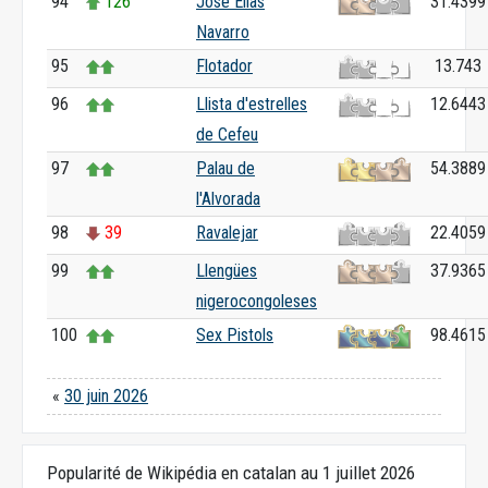
94
126
José Elías
31.4399
Navarro
95
Flotador
13.743
96
Llista d'estrelles
12.6443
de Cefeu
97
Palau de
54.3889
l'Alvorada
98
39
Ravalejar
22.4059
99
Llengües
37.9365
nigerocongoleses
100
Sex Pistols
98.4615
«
30 juin 2026
Popularité de Wikipédia en catalan au 1 juillet 2026