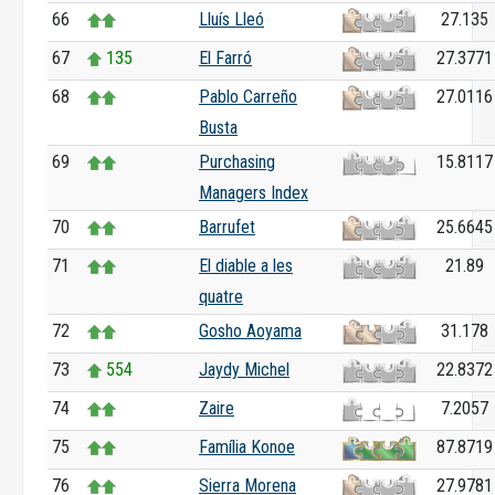
66
Lluís Lleó
27.135
67
135
El Farró
27.3771
68
Pablo Carreño
27.0116
Busta
69
Purchasing
15.8117
Managers Index
70
Barrufet
25.6645
71
El diable a les
21.89
quatre
72
Gosho Aoyama
31.178
73
554
Jaydy Michel
22.8372
74
Zaire
7.2057
75
Família Konoe
87.8719
76
Sierra Morena
27.9781