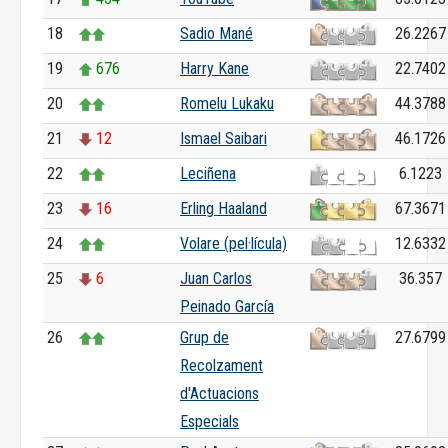
18
Sadio Mané
26.2267
19
676
Harry Kane
22.7402
20
Romelu Lukaku
44.3788
21
12
Ismael Saibari
46.1726
22
Leciñena
6.1223
23
16
Erling Haaland
67.3671
24
Volare (pel·lícula)
12.6332
25
6
Juan Carlos
36.357
Peinado García
26
Grup de
27.6799
Recolzament
d'Actuacions
Especials