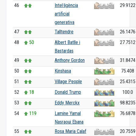
46
Intel·ligència
29.9122
artificial
generativa
47
Talltendre
26.1476
48
50
Albert Batlle i
27.7512
Bastardas
49
Anthony Gordon
31.8474
50
Kinshasa
75.408
51
Village People
25.4315
52
18
Donald Trump
100.0
53
Eddy Merckx
98.8235
54
119
Lamine Yamal
76.6878
Nasraoui Ebana
55
Rosa Maria Calaf
20.7559