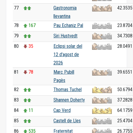
77
Gastronomia
42.3535
llevantina
78
167
Pau Echaniz Pal
23.8704
79
Siri Hustvedt
34.7308
80
35
Eclipsi solar del
28.0491
12 d'agost de
2026
81
78
Marc Pubill
39.6551
Pagès
82
Thomas Tuchel
50.6794
83
Shannen Doherty
37.2828
84
11
Cap Verd
64.1759
85
Castell de Lles
25.4704
86
535
Fraternitat
26.7755