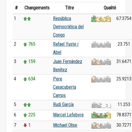
#
Changements
Titre
Qualité
1
República
67.3754
Democràtica del
Congo
2
765
Rafael Yuste i
23.751
Abel
3
159
Juan Fernández
31.6471
Benítez
4
634
Pere
25.9213
Casacuberta
Camps
5
Rudi García
11.253
6
225
Marcel Lefebvre
78.8371
7
1
Michael Olise
30.7271