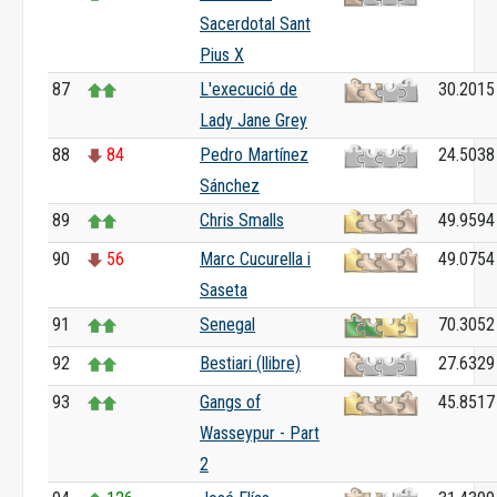
Sacerdotal Sant
Pius X
87
L'execució de
30.2015
Lady Jane Grey
88
84
Pedro Martínez
24.5038
Sánchez
89
Chris Smalls
49.9594
90
56
Marc Cucurella i
49.0754
Saseta
91
Senegal
70.3052
92
Bestiari (llibre)
27.6329
93
Gangs of
45.8517
Wasseypur - Part
2