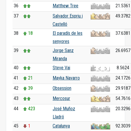
36
Matthew Tree
21.5361
37
Salvador Espriu i
49.3782
Castelló
38
18
El paradís de les
37.6381
senyores
39
Jorge Sanz
26.6957
Miranda
40
Steve Vai
8.5624
41
21
Mayka Navarro
24.1726
42
39
Obsession
29.9187
43
Mercosur
54.7616
44
423
José Muñoz
20.3296
Lladró
45
1
Catalunya
92.3039