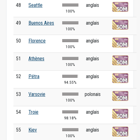
48
Seattle
anglais
100%
49
Buenos Aires
anglais
100%
50
Florence
anglais
100%
51
Athènes
anglais
100%
52
Pétra
anglais
94.55%
53
Varsovie
polonais
100%
54
Troie
anglais
98.18%
55
Kiev
anglais
100%