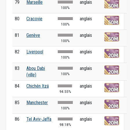
79
Marseille
anglais
100%
80
Cracovie
anglais
100%
81
Genève
anglais
100%
82
Liverpool
anglais
100%
83
Abou Dabi
anglais
100%
(ville)
84
Chichén Itzá
anglais
94.55%
85
Manchester
anglais
100%
86
Tel Aviv-Jaffa
anglais
98.18%