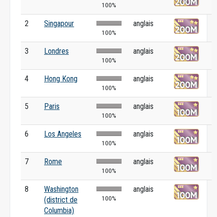
100%
2
Singapour
anglais
100%
3
Londres
anglais
100%
4
Hong Kong
anglais
100%
5
Paris
anglais
100%
6
Los Angeles
anglais
100%
7
Rome
anglais
100%
8
Washington
anglais
100%
(district de
Columbia)