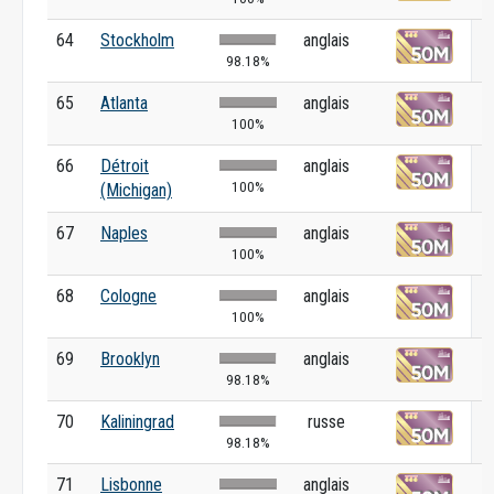
64
Stockholm
anglais
98.18%
65
Atlanta
anglais
100%
66
Détroit
anglais
100%
(Michigan)
67
Naples
anglais
100%
68
Cologne
anglais
100%
69
Brooklyn
anglais
98.18%
70
Kaliningrad
russe
98.18%
71
Lisbonne
anglais