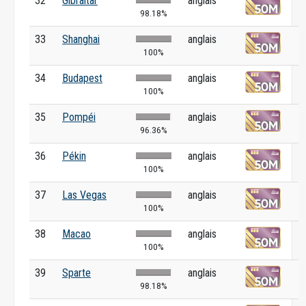
32
Gibraltar
anglais
98.18%
33
Shanghai
anglais
100%
34
Budapest
anglais
100%
35
Pompéi
anglais
96.36%
36
Pékin
anglais
100%
37
Las Vegas
anglais
100%
38
Macao
anglais
100%
39
Sparte
anglais
98.18%