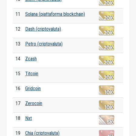
11
Solana (piattaforma blockchain)
12
Dash (criptovaluta)
13
Petro (criptovaluta)
14
Zcash
15
Titcoin
16
Gridcoin
17
Zerocoin
18
Nxt
19
Chia (criptovaluta)