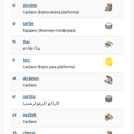
sl
slovène
Cardano (kriptovalutna platforma)
sr
serbe
Кардано (блокчејн платформа)
th
thaï
คาร์ดาโน
tr
turc
Cardano (kripto para platformu)
uk
ukrainien
Cardano
ur
ourdou
کارڈانو (کرپٹوکرنسی)
uz
ouzbek
Cardano
zh
chinois