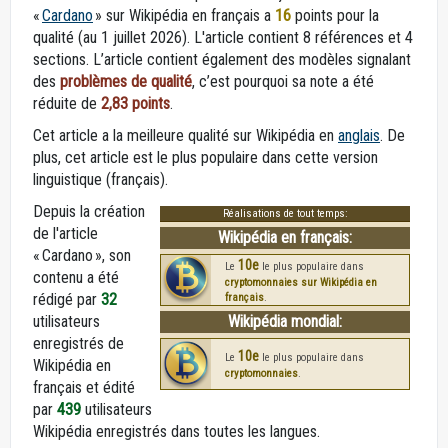
«
Cardano
» sur Wikipédia en français
a
16
points pour la
qualité (au 1 juillet 2026).
L'article contient 8 références et 4
sections. L’article contient également des modèles signalant
des
problèmes de qualité
, c’est pourquoi sa note a été
réduite de
2,83 points
.
Cet article a la meilleure qualité sur Wikipédia en
anglais
. De
plus, cet article est le plus populaire dans cette version
linguistique (français).
Depuis la création
Réalisations de tout temps:
de l'article
Wikipédia en français:
« Cardano », son
10e
Le
le plus populaire dans
contenu a été
cryptomonnaies sur Wikipédia en
rédigé par
32
français
.
utilisateurs
Wikipédia mondial:
enregistrés de
10e
Le
le plus populaire dans
Wikipédia en
cryptomonnaies
.
français et édité
par
439
utilisateurs
Wikipédia enregistrés dans toutes les langues.