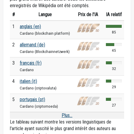
enregistrés de Wikipédia ont été comptés.
#
Langue
Prix de l'IA
IA relatif
1
anglais (en)
85
Cardano (blockchain platform)
2
allemand (de)
45
Cardano (Blockchainnetzwerk)
3
français (fr)
32
Cardano
4
italien (it)
29
Cardano (criptovaluta)
5
portugais (pt)
27
Cardano (criptomoeda)
Plus...
Le tableau suivant montre les versions linguistiques de
l'article ayant suscité le plus grand intérêt des auteurs au