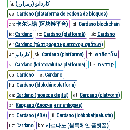
fa:
کاردانو (رمزارز)
es:
Cardano (plataforma de cadena de bloques)
zh:
卡尔达诺 (区块链平台)
pl:
Cardano blockchain
id:
Cardano
ro:
Cardano (platformă)
uk:
Cardano
el:
Cardano (πλατφόρμα κρυπτονομισμάτων)
ar:
كاردانو
sk:
Cardano (platforma)
th:
คาร์ดาโน
sl:
Cardano (kriptovalutna platforma)
he:
קרדאנו
cs:
Cardano
hr:
Cardano
hu:
Cardano (blokkláncplatform)
ca:
Cardano (moneda digital)
et:
Cardano (platvorm)
sr:
Кардано (блокчејн платформа)
no:
Cardano (ADA)
fi:
Cardano (lohkoketjualusta)
uz:
Cardano
ko:
카르다노 (블록체인 플랫폼)