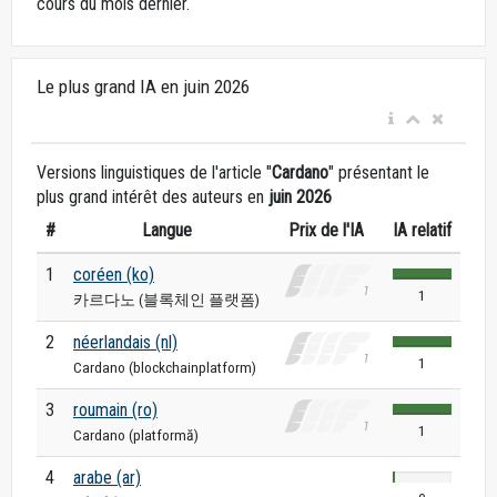
cours du mois dernier.
Le plus grand IA en juin 2026
Versions linguistiques de l'article "
Cardano
" présentant le
plus grand intérêt des auteurs en
juin 2026
#
Langue
Prix de l'IA
IA relatif
1
coréen (ko)
1
카르다노 (블록체인 플랫폼)
2
néerlandais (nl)
1
Cardano (blockchainplatform)
3
roumain (ro)
1
Cardano (platformă)
4
arabe (ar)