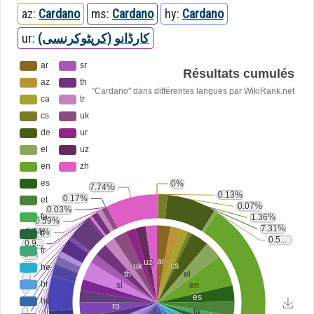
az:
Cardano
ms:
Cardano
hy:
Cardano
ur:
کارڈانو (کرپٹوکرنسی)