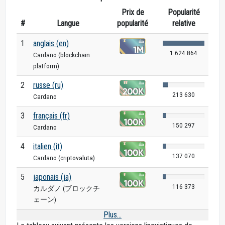
Prix de
Popularité
#
Langue
popularité
relative
1
anglais (en)
1 624 864
Cardano (blockchain
platform)
2
russe (ru)
213 630
Cardano
3
français (fr)
150 297
Cardano
4
italien (it)
137 070
Cardano (criptovaluta)
5
japonais (ja)
116 373
カルダノ (ブロックチ
ェーン)
Plus...