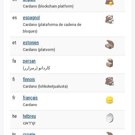
Cardano (blockchain platform)
es
espagnol
Cardano (plataforma de cadena de
bloques)
et
estonien
Cardano (platvorm)
fa
persan
کاردانو (رمزارز)
fi
finnois
Cardano (lohkoketjualusta)
fr
français
Cardano
he
hébreu
קרדאנו
hr
croate