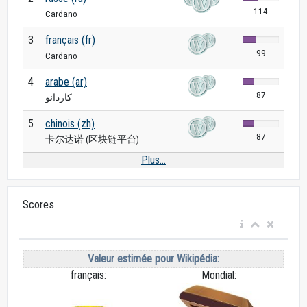
114
Cardano
3
français (fr)
99
Cardano
4
arabe (ar)
87
كاردانو
5
chinois (zh)
87
卡尔达诺 (区块链平台)
Plus...
Scores
Valeur estimée pour Wikipédia:
français:
Mondial: