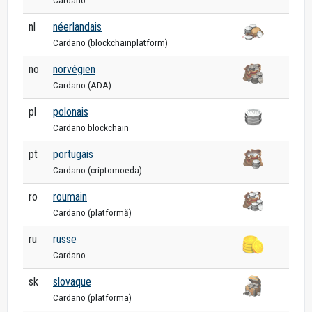
Cardano
nl
néerlandais
Cardano (blockchainplatform)
no
norvégien
Cardano (ADA)
pl
polonais
Cardano blockchain
pt
portugais
Cardano (criptomoeda)
ro
roumain
Cardano (platformă)
ru
russe
Cardano
sk
slovaque
Cardano (platforma)