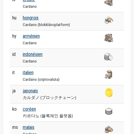
Cardano
hu
hongrois
Cardano (blokkláncplatform)
hy
arménien
Cardano
id
indonésien
Cardano
it
italien
Cardano (criptovaluta)
ja
japonais
カルダノ (ブロックチェーン)
ko
coréen
카르다노 (블록체인 플랫폼)
ms
malais