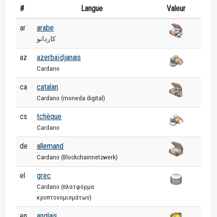
#
Langue
Valeur
ar
arabe
كاردانو
az
azerbaïdjanais
Cardano
ca
catalan
Cardano (moneda digital)
cs
tchèque
Cardano
de
allemand
Cardano (Blockchainnetzwerk)
el
grec
Cardano (πλατφόρμα
κρυπτονομισμάτων)
en
anglais