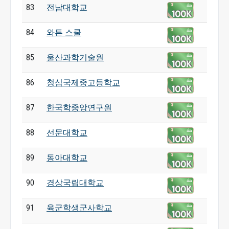
83
전남대학교
84
와튼 스쿨
85
울산과학기술원
86
청심국제중고등학교
87
한국학중앙연구원
88
선문대학교
89
동아대학교
90
경상국립대학교
91
육군학생군사학교